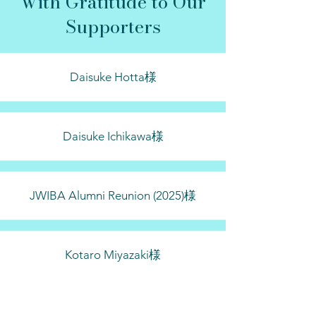
With Gratitude to Our
Supporters
Daisuke Hotta様
Daisuke Ichikawa様
JWIBA Alumni Reunion (2025)様
Kotaro Miyazaki様
Masako Furuta様